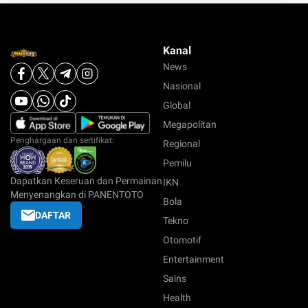
Kanal
News
Nasional
Global
Megapolitan
Penghargaan dan sertifikat:
Regional
Pemilu
Dapatkan Keseruan dan Permainan
IKN
Menyenangkan di PANENTOTO
Bola
DAFTAR
Tekno
Otomotif
Entertainment
Sains
Health