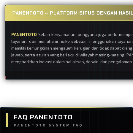
PANENTOTO ~ PLATFORM SITUS DENGAN HASI
PANENTOTO
Selain kenyamanan, pengguna juga perlu memper
layanan, dan memahami risiko sebelum menggunakan layanan a
memiliki kemungkinan mengalami kerugian dan tidak dapat dia
jawab, serta aturan yang berlaku di wilayah masing-masing, PA
menghadirkan inovasi dalam hal akses, desain, dan pengalaman
FAQ PANENTOTO
PANENTOTO SYSTEM FAQ