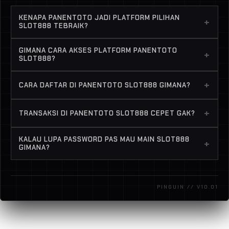
KENAPA PANENTOTO JADI PLATFORM PILIHAN
+
SLOT888 TEBRAIK?
PANENTOTO menyediakan penawaran besar
GIMANA CARA AKSES PLATFORM PANENTOTO
+
hadiah kemenangan besar, adil, tanpa kecurangan
SLOT888?
saat bermain slot888.
Kamu sebagai member jangan lupa buat mencari
+
CARA DAFTAR DI PANENTOTO SLOT888 GIMANA?
platform kami PANENTOTO slot888 di web
pencarian, langsung login aja langsung bisa main
Proses daftar jadi member resmi disini tuh
+
TRANSAKSI DI PANENTOTO SLOT888 CEPET GAK?
game online slot888.
gampang banget, player cuman perlu isi data
penting aja dan umur 18 tahun udah bisa jadi
Tentu saja sangat cepat gajk perlu dikasih tau.
KALAU LUPA PASSWORD PAS MAU MAIN SLOT888
member resmi PANENTOTO slot888
+
GIMANA?
Tim kami selalu bisa membantu player ketika
mengalami kesulitan lupa password salah satunya.
PINGUIN // V10.01