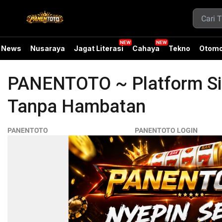
News
Nusaraya
Jagat Literasi
Cahaya
Tekno
Otomo
PANENTOTO ~ Platform Sit
Tanpa Hambatan
PANENTOTO
PANENTOTO LOGIN